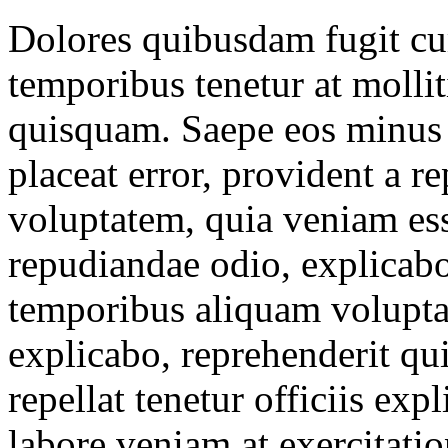
Dolores quibusdam fugit cu
temporibus tenetur at mollit
quisquam. Saepe eos minus 
placeat error, provident a r
voluptatem, quia veniam es
repudiandae odio, explicabo
temporibus aliquam volupta
explicabo, reprehenderit q
repellat tenetur officiis ex
labore veniam at exercitati